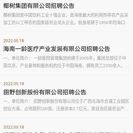
椰树集团有限公司招聘公告
椰树集团是中国饮料工业十强企业，是海南最大的利用热带农产品深
加工的以工带农的国家级农业龙头企业。前身是建于1956年的海口罐
头厂，现有职工6000多人，拥有世界上唯一一条最先进的全自动智能
椰汁生产线。四种产品被定为“国宴饮料”，连续接待过包括奥巴马等
2022.05.18
四任美国总统在内的一百多位国家领导人。椰树牌椰子汁和椰树牌矿
海南一龄医疗产业发展有限公司招聘公告
泉水被国家授予“中国名牌产品”称号，是全国饮料行业唯一有两种产
一、单位简介： 一龄医院管理集团创建于2005年，集团总部位于中
品同时被评为“中国名牌”的企业。2...
国北京，产业基地和服务机构位于中国海南，拥有员工2200余人。集
团多年来一直深耕大健康产业，形成了以健康美丽幸福为主题、以医
疗服务产业为主线，横跨预防医学、康复医学、中医连锁、互联网医
2022.05.18
院、跨境电商、康养酒店、医疗旅游、康养地产等多业态、多体系、
田野创新股份有限公司招聘公告
多元化的高端综合型医疗康养服务产业集团。目前，集团旗下拥有2
一、单位简介： 田野创新股份有限公司位于广西北海市合浦工业园区
家三级综合医疗机构和10余家子公司，在全...
创业大道，占地面积100亩，注册资本2.7亿元，是自治区级农业产业
化重点龙头企业，也是国内热带水果加工行业规范化管理及上规模的
农业产业化企业。公司于2015年2月在新三板挂牌交易，旗下拥有：
2022.05.18
广西田野创新农业科技有限公司海南达川食品有限公司湖北田野农谷