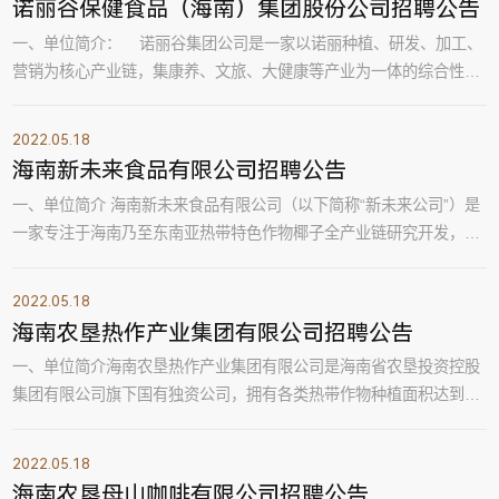
诺丽谷保健食品（海南）集团股份公司招聘公告
生物科技有限公司攀枝花田野创新农业科技有限公司等多家子公司。
一、单位简介： 诺丽谷集团公司是一家以诺丽种植、研发、加工、
公司通过优质的产品和全方位的服务，成...
营销为核心产业链，集康养、文旅、大健康等产业为一体的综合性集
团化企业； 经过9年的发展和资源整合，集团旗下已有诺丽谷实业有
限公司、诺丽谷（斐济）有限公司、海南大健康生态文化有限公司、
2022.05.18
诺善堂（海南）中医有限公司等多家机构，初步形成以特色农业、生
海南新未来食品有限公司招聘公告
态旅居、乡村观光、康养医养等一二三产业深度融合的产业格局；公
一、单位简介 海南新未来食品有限公司（以下简称“新未来公司”）是
司2021年11月获得高新技术企业资质，...
一家专注于海南乃至东南亚热带特色作物椰子全产业链研究开发，科
技成果转化生产，销售服务为一体的技术创新型食品加工企业。新未
来公司初建于2020年，公司创始人总经理陈卫军为海南大学研究员、
2022.05.18
博士研究生导师，属椰子业界权威技术专家，拥有自有知识产权
海南农垦热作产业集团有限公司招聘公告
100%纯植物基蛋白新型椰汁国家发明专利。于2021年开始产品上市
一、单位简介海南农垦热作产业集团有限公司是海南省农垦投资控股
运作，在依托自身强大的研发体系基础上，通...
集团有限公司旗下国有独资公司，拥有各类热带作物种植面积达到
59.9万亩，其中规模化、标准化示范基地有茶园面积1.58万亩、咖啡
园面积4461.7亩、胡椒园面积4.2万亩，是中国目前少有的高组织化
2022.05.18
热带作物生产基地。 海垦热作产业集团旗下有母山咖啡、白沙绿茶、
海南农垦母山咖啡有限公司招聘公告