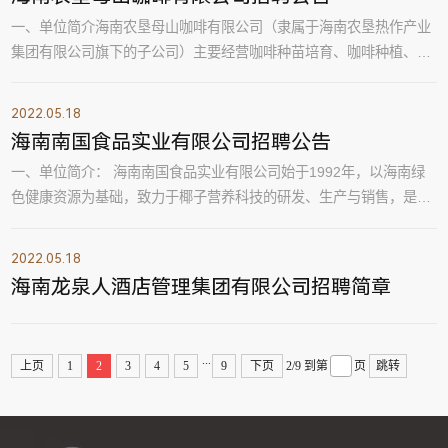
白马骏红、金鼎茶、昌农大坡胡椒等“从田间到舌尖”的全产业链知名
一、单位简介海南农垦母山咖啡有限公司（隶属于海南农垦热作产业
品牌。先后获得全球良好农业规范（GAP）...
集团有限公司旗下的子公司）主要经营咖啡种苗培育、咖啡种植、咖
啡深加工和销售，咖啡产品研发以及咖啡文化旅游等多元化产业集
团。公司集种植、加工、贸易、旅游于一体，致力于组建母山咖啡研
2022.05.18
究院（咖啡商学院），培训行业专才，构建以咖啡文化为主的大生态
海南南国食品实业有限公司招聘公告
产业链格局；以建设海南最大的优质咖啡豆原料生产基地、咖啡精深
一、单位简介： 海南南国食品实业有限公司始于1992年，以海南绿
加工生产基地和咖啡文化旅游基地和咖啡文...
色健康资源为基础，致力于椰子营养科技的研发、生产与销售，是中
国椰味食品领导者。公司拥有椰子粉椰子油等多项国家发明专利技
术，主打产品以南国纯椰子粉、椰子营养粉等为主的椰味食品。南国
2022.05.18
品牌经过多年的经营，成为海南省老字号品牌。 公司目前拥有厂房面
海南龙泉人酒店管理集团有限公司招聘简章
积超6万多平米，拥有多条现代化生产线和设备。年生产量达５万吨
以上，员工人数超过1500人。 经过28年的努...
...
上页
1
2
3
4
5
9
下页
2/9
到第
页
跳转