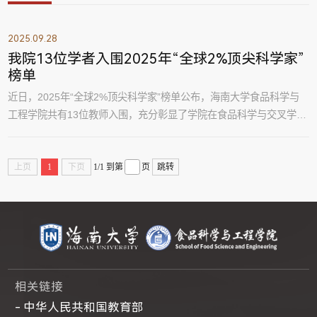
2025.09.28
我院13位学者入围2025年“全球2%顶尖科学家”
榜单
近日，2025年“全球2%顶尖科学家”榜单公布，海南大学食品科学与
工程学院共有13位教师入围，充分彰显了学院在食品科学与交叉学科
领域的科研实力与国际学术影响力。该榜单由斯坦福大学学者
Ioannidis 团队基于 Elsevier-Scopus 数据库发布，采用标准化引文指
上页
1
下页
1/1
到第
页
跳转
标与复合指标（c-score）进行客观评估，并同时发布“职业生涯影响”
和“最近一年影响”两个版本，具有较高的国际参考价值（图1）。我院
入围教师如下：（按姓氏拼音首字母排序，...
相关链接
- 中华人民共和国教育部