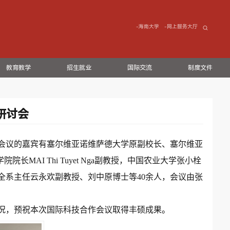
-海南大学
-网上服务大厅
教育教学
招生就业
国际交流
制度文件
研讨会
会议的嘉宾有塞尔维亚诺维萨德大学原副校长、塞尔维亚
学院院长
MAI Thi Tuyet Nga
副教授，中国农业大学张小栓
全系主任云永欢副教授、刘中原博士等
40
余人，会议由张
况，预祝本次国际科技合作会议取得丰硕成果
。