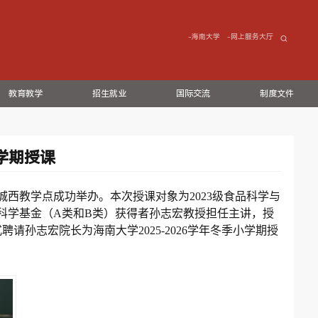
-海南大学
-网上服务大厅
教育教学
招生就业
国际交流
制度文件
学期授课
城西教学点成功举办。本次授课对象为
2023
级食品科学与
科学基金（
A
类和
B
类）获得者孙志宏教授担任主讲，授
式聘请孙志宏院长为海南大学
2025-2026
学年冬季小学期授